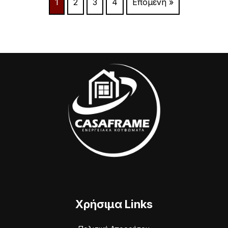
1
2
3
4
Επόμενη »
Χρήσιμα Links