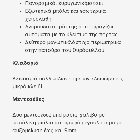
Πονοραμικό, ευρυγωνικὀ µατάκι
Εξωτερικά μπάλα και εσωτερικἁ
χειρολαθἠ
Ανεμούδατοφράκτης που σφραγίζει
αυτόματα µε το κλείσιµο της πόρτας
Δεύτερο μονωτικὀ λάστιχο περιμετρικά
στην πατούρα του θυρόφυλλου
Κλειδαριά
Κλειδαριά πολλαπλών σημείων κλειδώματος,
μικρό κλειδί
Μεντεσέδες
Δύο µεντεσέδες and μασίφ χάλιβα µε
ατσάλινη µπίλια και κρυφό ρεγουλατόρο µε
αυξομείωση έως και 9mm