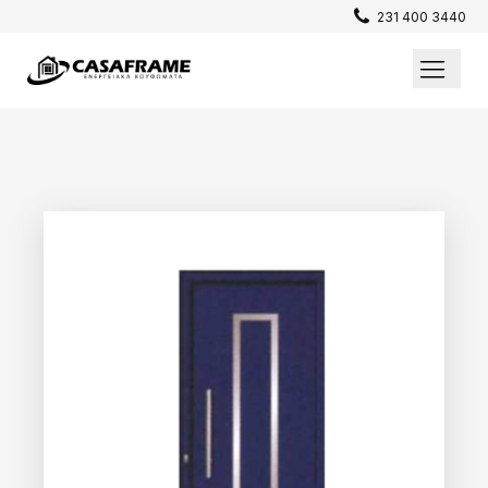
231 400 3440
Επενδύσεις / Πατώματα
Σίτες
Παράθυρα
Θωρακισμένες Πόρτες
Εσωτερικές Πόρτες
Κουφώματα