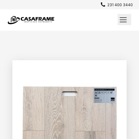
231 400 3440
Επενδύσεις / Πατώματα
Σίτες
Παράθυρα
Θωρακισμένες Πόρτες
Εσωτερικές Πόρτες
Κουφώματα