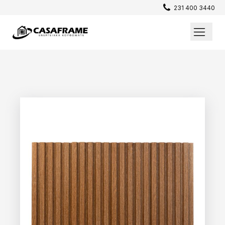
231 400 3440
Επενδύσεις / Πατώματα
Σίτες
Παράθυρα
Θωρακισμένες Πόρτες
Εσωτερικές Πόρτες
Κουφώματα