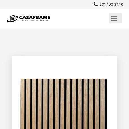
231 400 3440
Επενδύσεις / Πατώματα
Σίτες
Παράθυρα
Θωρακισμένες Πόρτες
Εσωτερικές Πόρτες
Κουφώματα