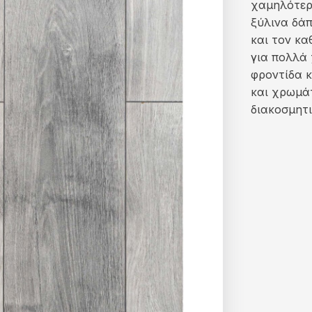
χαμηλότερη
ξύλινα δάπ
και τον κα
για πολλά 
φροντίδα κ
και χρωμάτ
διακοσμητι