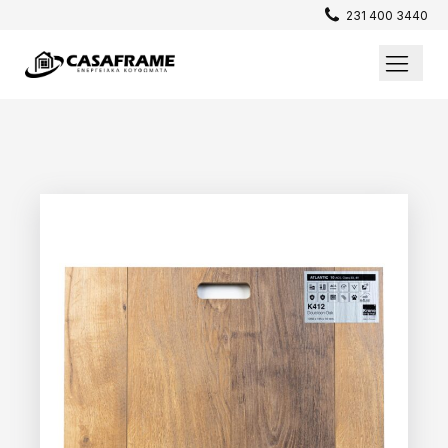
231 400 3440
Επενδύσεις / Πατώματα
Σίτες
Παράθυρα
Θωρακισμένες Πόρτες
Εσωτερικές Πόρτες
Κουφώματα