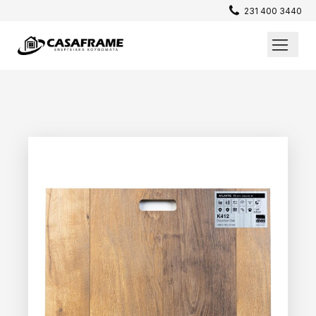
231 400 3440
Επενδύσεις / Πατώματα
Σίτες
Παράθυρα
Θωρακισμένες Πόρτες
Εσωτερικές Πόρτες
Κουφώματα