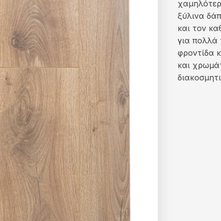
χαμηλότερη
ξύλινα δάπ
και τον κα
για πολλά 
φροντίδα κ
και χρωμάτ
διακοσμητι