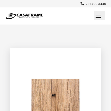
231 400 3440
Επενδύσεις / Πατώματα
Σίτες
Παράθυρα
Θωρακισμένες Πόρτες
Εσωτερικές Πόρτες
Κουφώματα