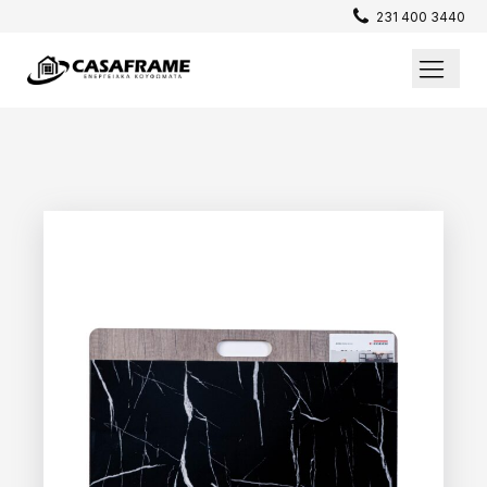
231 400 3440
Επενδύσεις / Πατώματα
Σίτες
Παράθυρα
Θωρακισμένες Πόρτες
Εσωτερικές Πόρτες
Κουφώματα